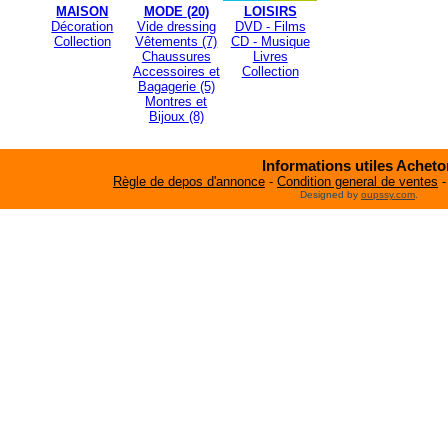
MAISON
MODE
(20)
LOISIRS
Décoration
Vide dressing
DVD - Films
Collection
Vêtements
(7)
CD - Musique
Chaussures
Livres
Accessoires et
Collection
Bagagerie
(5)
Montres et
Bijoux
(8)
Informations utiles Achet
Règle de depos d'annonce
-
Condition general de ventes
Designed by
oupssy.com
.