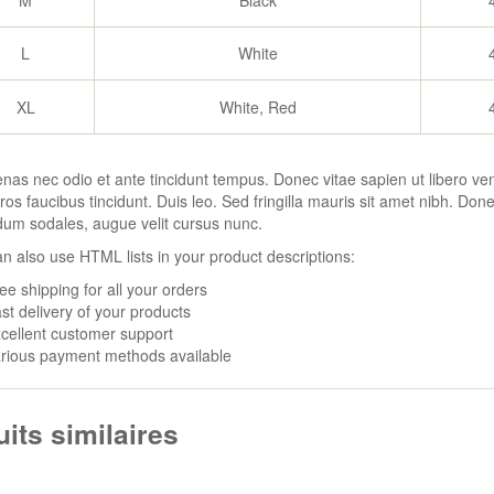
M
Black
L
White
XL
White, Red
as nec odio et ante tincidunt tempus. Donec vitae sapien ut libero ven
ros faucibus tincidunt. Duis leo. Sed fringilla mauris sit amet nibh. Do
um sodales, augue velit cursus nunc.
n also use HTML lists in your product descriptions:
ee shipping for all your orders
st delivery of your products
cellent customer support
Ajouter au
Ajouter au
rious payment methods available
panier
panier
its similaires
Voir les détails
Voir les détails