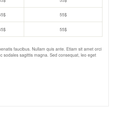
45$
55$
45$
55$
45$
55$
enatis faucibus. Nullam quis ante. Etiam sit amet orci
nec sodales sagittis magna. Sed consequat, leo eget
Ajouter au
Ajouter au
panier
panier
Voir les détails
Voir les détails