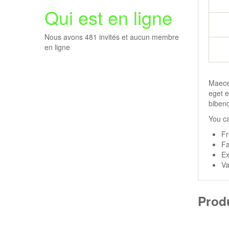
Qui est en ligne
Nous avons 481 invités et aucun membre
en ligne
Maecen
eget e
Ajouter au panier
bibend
Voir les détails
You ca
Les chats 25
Fr
Fa
45.00 EUR
Ex
Va
Produ