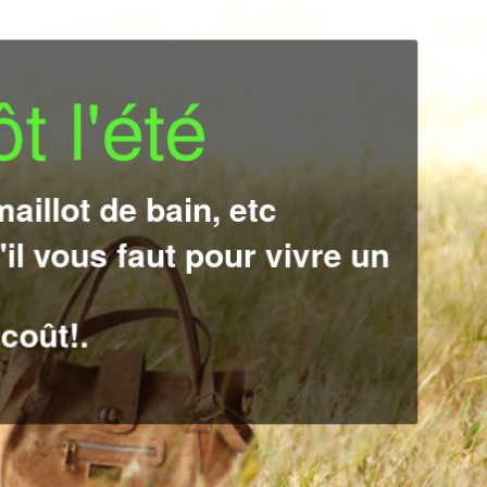
t l'été
aillot de bain, etc
'il vous faut pour vivre un
nous savons comment
ouvé des vêtements
coût!.
le, voila pourquoi tous
itifs.