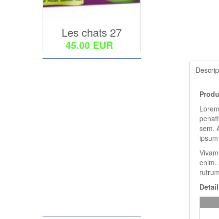
Voir les détails
Les chats 27
45.00 EUR
Descrip
Produ
Lorem 
penati
sem. A
ipsum 
Vivamu
Ajouter au panier
enim. 
Voir les détails
rutrum
Detail
Les chats 26
45.00 EUR