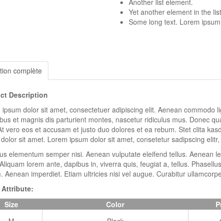
Another list element.
Yet another element in the list
Some long text. Lorem ipsum do
tion complète
ct Description
ipsum dolor sit amet, consectetuer adipiscing elit. Aenean commodo l
bus et magnis dis parturient montes, nascetur ridiculus mus. Donec quam
t vero eos et accusam et justo duo dolores et ea rebum. Stet clita ka
dolor sit amet. Lorem ipsum dolor sit amet, consetetur sadipscing elitr
s elementum semper nisi. Aenean vulputate eleifend tellus. Aenean leo l
Aliquam lorem ante, dapibus in, viverra quis, feugiat a, tellus. Phasellu
. Aenean imperdiet. Etiam ultricies nisi vel augue. Curabitur ullamcorper 
 Attribute:
Size
Color
P