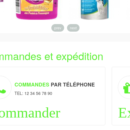
prev
next
mandes et expédition
COMMANDES
PAR TÉLÉPHONE
TEL: 12 34 56 78 90
ommander
E