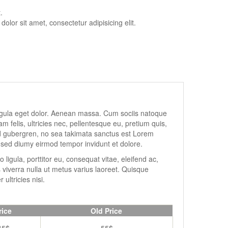
.
lor sit amet, consectetur adipisicing elit.
igula eget dolor. Aenean massa. Cum sociis natoque
 felis, ultricies nec, pellentesque eu, pretium quis,
sd gubergren, no sea takimata sanctus est Lorem
, sed diumy eirmod tempor invidunt et dolore.
igula, porttitor eu, consequat vitae, eleifend ac,
s viverra nulla ut metus varius laoreet. Quisque
ultricies nisi.
rice
Old Price